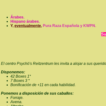
Árabes.
Hispano árabes.
Y,
eventualmente
,
Pura Raza Española
y KWPN.
Su
El centro Psychö's Reitzentrum les invita a alojar a sus querid
Disponemos:
42 Boxes 1*
7 Boxes 3 *
Bonificación de +11 en cada habilidad.
Ponemos a disposición de sus caballos:
Forraje.
Avena.