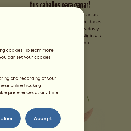
tus caballos para ganar!
Especializa tus caballos en distintas
disciplinas, perfecciona sus habilidades
con entrenamientos personalizados y
apúntalos a competiciones prestigiosas
para subir en la clasificación.
ing cookies. To learn more
 You can set your cookies
haring and recording of your
hese online tracking
ookie preferences at any time
cline
Accept