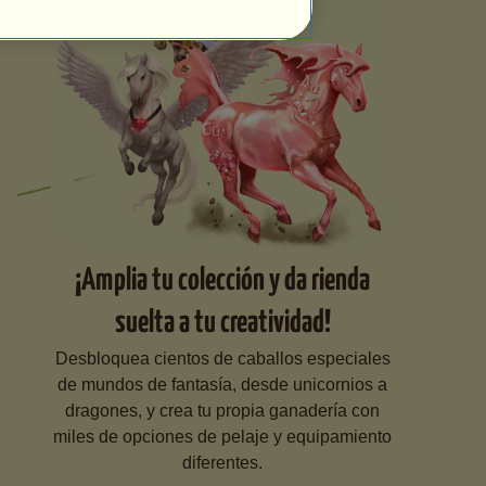
¡Amplia tu colección y da rienda
suelta a tu creatividad!
Desbloquea cientos de caballos especiales
de mundos de fantasía, desde unicornios a
dragones, y crea tu propia ganadería con
miles de opciones de pelaje y equipamiento
diferentes.