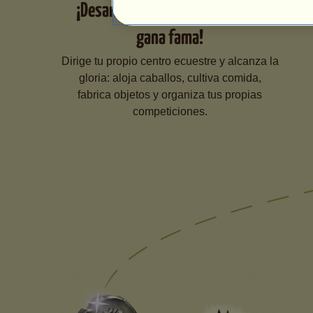
¡Desarrolla tu centro ecuestre y
gana fama!
Dirige tu propio centro ecuestre y alcanza la
gloria: aloja caballos, cultiva comida,
fabrica objetos y organiza tus propias
competiciones.