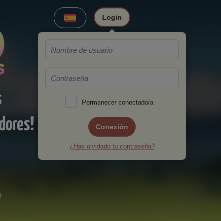
Login
s
Permanecer conectado/a
dores!
Conexión
¿Has olvidado tu contraseña?