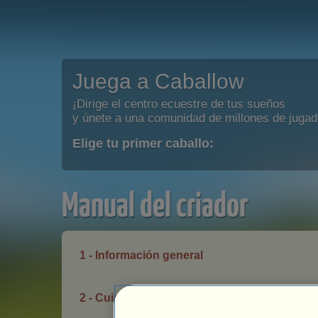
Juega a Caballow
¡Dirige el centro ecuestre de tus sueños
y únete a una comunidad de millones de jugad
Elige tu primer caballo:
Manual del criador
1 - Información general
2 - Cuidar de tus caballos