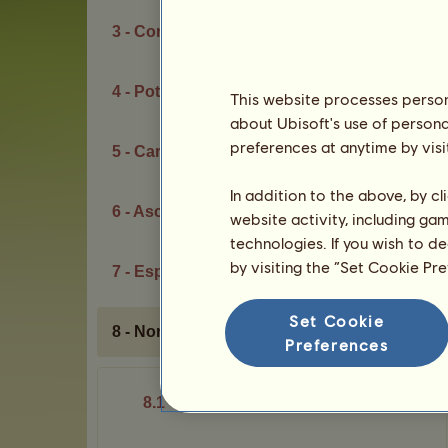
3 - Competiciones
4 - Potencial genético
This website processes persona
about Ubisoft's use of persona
preferences at anytime by visi
5 - Carrera
In addition to the above, by c
6 - Ascenso al Olimpo
website activity, including ga
technologies. If you wish to d
by visiting the “Set Cookie Pr
7 - Espacio de creación
Set Cookie
8 - Normas de conducta
Preferences
8.1 - Código de conducta