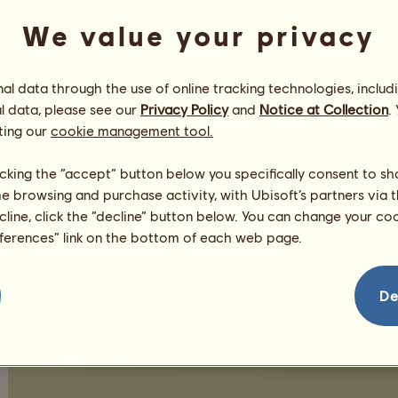
Pérdida parcial o total de puntos de karma
We value your privacy
Inhabilitación temporal o permanente del juego
Inhabilitación temporal o permanente de los foro
Inhabilitación temporal o permanente del sistem
l data through the use of online tracking technologies, includ
l data, please see our
Privacy Policy
and
Notice at Collection
.
Inhabilitación temporal o permanente de los sis
ting our
cookie management tool.
Inhabilitación temporal o permanente de las clas
Inhabilitación temporal o permanente del Espaci
licking the “accept” button below you specifically consent to s
Retirada parcial o total de los pases o equus obt
me browsing and purchase activity, with Ubisoft’s partners via t
Retirada parcial o total de los caballos, recurso
ecline, click the “decline” button below. You can change your c
eferences” link on the bottom of each web page.
De
Karma y avisos