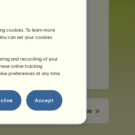
s
a de mensajería privado
ing cookies. To learn more
 You can set your cookies
temas de venta e intercambio
ificaciones
o de creación
haring and recording of your
enidos de manera ilícita
hese online tracking
s o ganancias obtenidas de manera ilícita
ookie preferences at any time
cline
Accept
El equipo del juego