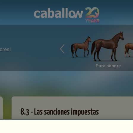
ores!
Pura sangre
8.3 - Las sanciones impuestas
El incumplimiento de las reglas puede acarrear una d