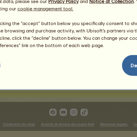
l data, please see our
Privacy Policy
and
Notice at Collection
.
ting our
cookie management tool.
ompeticiones de Monta Western
licking the “accept” button below you specifically consent to s
me browsing and purchase activity, with Ubisoft’s partners via t
Victorias en cutting
ecline, click the “decline” button below. You can change your c
ificación.
No hay nada que mostrar en es
eferences” link on the bottom of each web page.
Victorias en reining
ificación.
No hay nada que mostrar en es
De
ictorias en western pleasure
No hay nada que mostrar en esta clasificación.
Condiciones de venta
Acuerdo de licencia del usuario final
Menciones legales
Ge