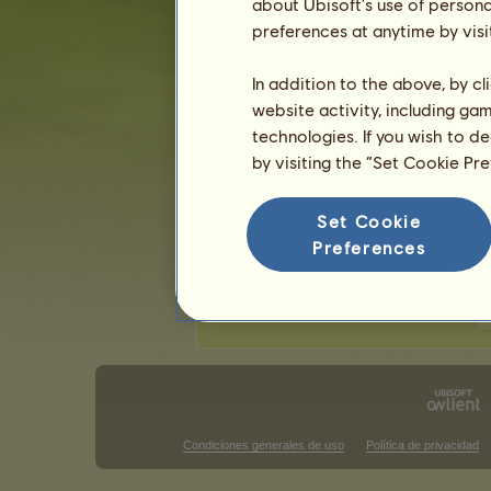
about Ubisoft's use of persona
Última actualización: 7 Agosto 2026.
preferences at anytime by visi
Competiciones de Monta Clásica
C
In addition to the above, by c
website activity, including ga
Victorias en barrel racing
technologies. If you wish to d
No hay nada que mostrar en esta clas
by visiting the “Set Cookie Pr
Victorias en trail class
Set Cookie
No hay nada que mostrar en esta clas
Preferences
V
Condiciones generales de uso
Política de privacidad