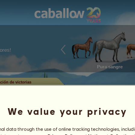
ores!
Pura sangre
ación de victorias
ctorias de monta
We value your privacy
ran a los caballos que han ganado
ciplina. Bastante a menudo, ¡los
l nivel máximo!
l data through the use of online tracking technologies, includ
 Tan solo se guardan los caballos con