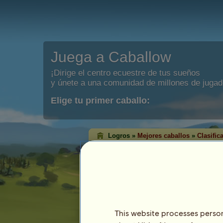
Juega a Caballow
¡Dirige el centro ecuestre de tus sueños
y únete a una comunidad de millones de jugad
Elige tu primer caballo:
Logros »
Mejores caballos
»
Clasific
Clasificación de vi
Western
Las clasificaciones de victorias muest
un número mayor de títulos en cada dis
que tienen más títulos han alcanzado e
This website processes persona
Esta clasificación se actualiza cada noche.
registros de logros significativos.