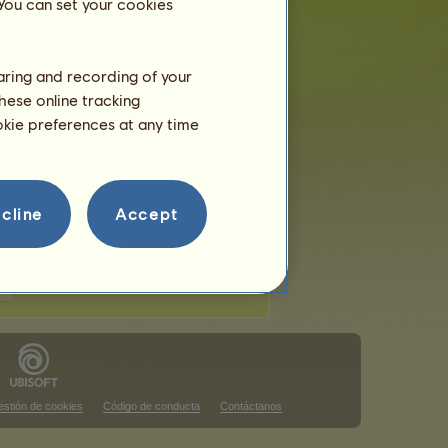
 You can set your cookies
haring and recording of your
hese online tracking
ookie preferences at any time
ta clasificación.
ta clasificación.
cline
Accept
stión de cookies
Código de conducta
Contáctanos