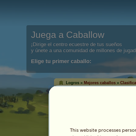
Juega a Caballow
¡Dirige el centro ecuestre de tus sueños
y únete a una comunidad de millones de jugad
Elige tu primer caballo:
Logros »
Mejores caballos
»
Clasific
Clasificación de vi
Clásica
Las clasificaciones de victorias muest
un número mayor de títulos en cada dis
que tienen más títulos han alcanzado e
This website processes persona
Esta clasificación se actualiza cada noche.
registros de logros significativos.