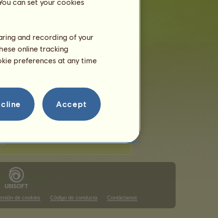
 You can set your cookies
haring and recording of your
hese online tracking
ote
ookie preferences at any time
ta clasificación.
ta clasificación.
cline
Accept
stión de cookies
Código de conducta
Contáctanos