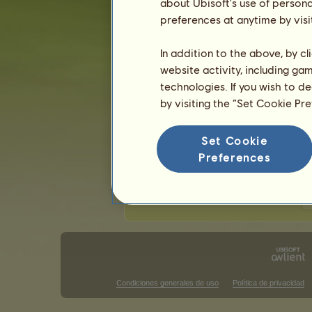
about Ubisoft's use of persona
Última actualización: 7 Agosto 2026.
preferences at anytime by visi
Competiciones de Monta Clásica
C
In addition to the above, by c
website activity, including ga
Victorias en carreras de galope
technologies. If you wish to d
No hay nada que mostrar en esta clas
by visiting the “Set Cookie Pr
Victorias en carreras de obstác
Set Cookie
No hay nada que mostrar en esta clas
Preferences
V
Condiciones generales de uso
Política de privacidad