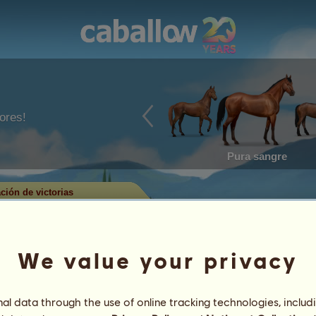
ores!
Pura sangre
ación de victorias
ctorias de monta
We value your privacy
ran a los caballos que han ganado
ciplina. Bastante a menudo, ¡los
l nivel máximo!
l data through the use of online tracking technologies, includ
 Tan solo se guardan los caballos con