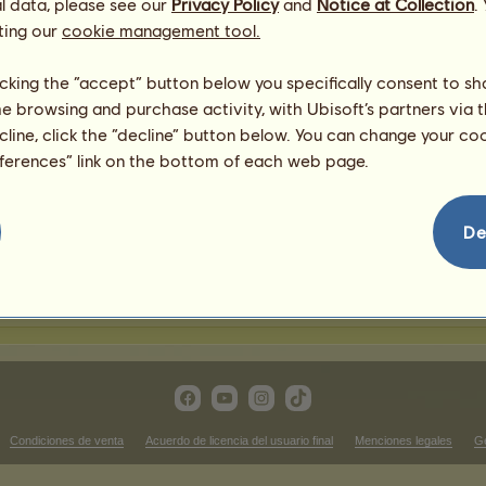
l data, please see our
Privacy Policy
and
Notice at Collection
.
ting our
cookie management tool.
ompeticiones de Monta Western
licking the “accept” button below you specifically consent to s
me browsing and purchase activity, with Ubisoft’s partners via t
Victorias en carreras de tr
ecline, click the “decline” button below. You can change your c
ificación.
No hay nada que mostrar en es
eferences” link on the bottom of each web page.
ulos
Victorias en cross
ificación.
No hay nada que mostrar en es
De
ictorias en doma
No hay nada que mostrar en esta clasificación.
Condiciones de venta
Acuerdo de licencia del usuario final
Menciones legales
Ge