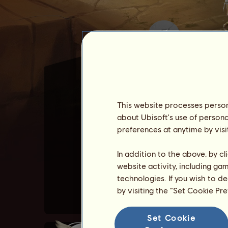
This website processes persona
about Ubisoft's use of persona
Atenea es uno de los
cabal
preferences at anytime by visi
Atenea cuenta con habilidad
In addition to the above, by c
No se puede vender: Atene
website activity, including ga
Ver la lista de todos los j
technologies. If you wish to d
by visiting the “Set Cookie Pr
Set Cookie