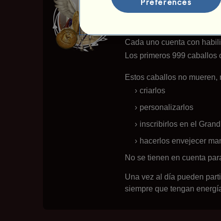
Preferences
Los dioses griego
Los caballos de dioses grie
Cada uno cuenta con habilid
Los primeros 999 caballos 
Estos caballos no mueren, 
criarlos
personalizarlos
inscribirlos en el Grand
hacerlos envejecer m
No se tienen en cuenta para 
Una vez al día pueden part
siempre que tengan energía 