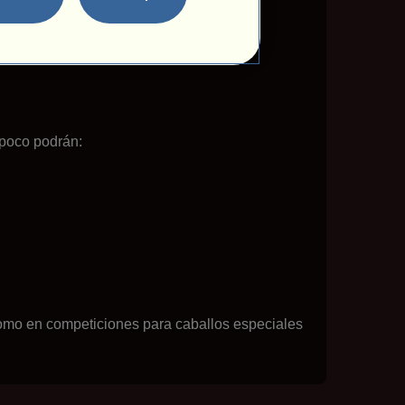
itología griega.
mpoco podrán:
 como en competiciones para caballos especiales