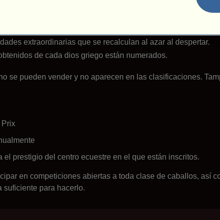
s
gos son caballos divinos. Cada uno representa a un dios de la m
ades extraordinarias que se recalculan al azar al despertar.
obtenidos de cada dios griego están numerados.
no se pueden vender y no aparecen en las clasificaciones. Ta
 Prix
anualmente
el prestigio del centro ecuestre en el que están inscritos.
icipar en competiciones abiertas a toda clase de caballos, así
suficiente para hacerlo.