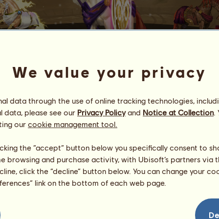
We value your privacy
ATENEA
l data through the use of online tracking technologies, includ
l data, please see our
Privacy Policy
and
Notice at Collection
.
los de dioses griegos
.
ting our
cookie management tool.
es extraordinarias que se recalculan al azar al despertar.
licking the “accept” button below you specifically consent to s
a.
me browsing and purchase activity, with Ubisoft’s partners via t
ugadores que tienen a Atenea
ecline, click the “decline” button below. You can change your c
eferences” link on the bottom of each web page.
De