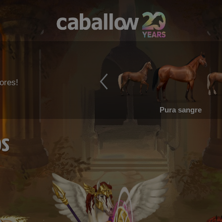
ores!
Pura sangre
os