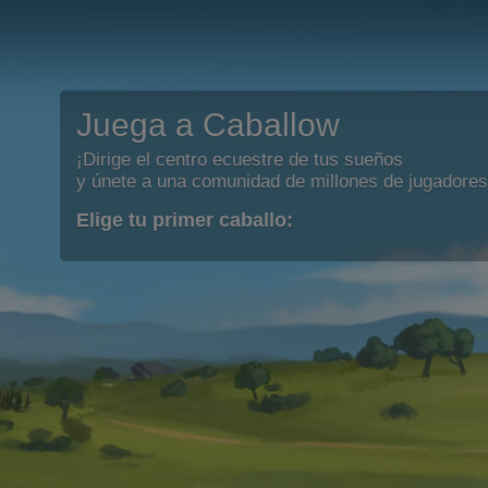
Juega a Caballow
¡Dirige el centro ecuestre de tus sueños
y únete a una comunidad de millones de jugadores
Elige tu primer caballo: