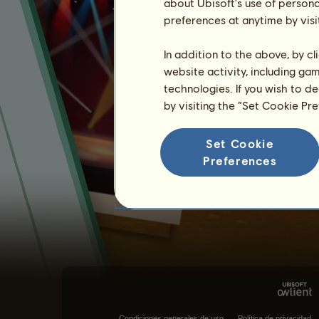
about Ubisoft's use of persona
preferences at anytime by visi
In addition to the above, by c
website activity, including ga
technologies. If you wish to d
by visiting the “Set Cookie Pr
Set Cookie
Preferences
Condiciones generales de uso
Política de privacidad