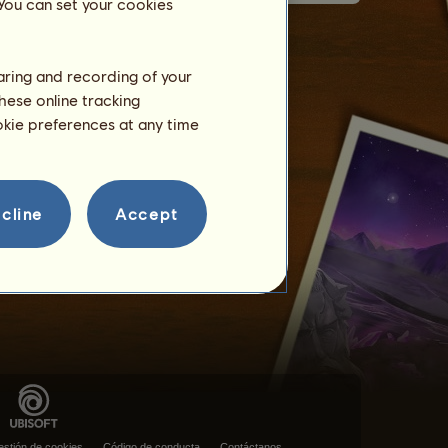
 You can set your cookies
haring and recording of your
hese online tracking
ookie preferences at any time
cline
Accept
stión de cookies
Código de conducta
Contáctanos