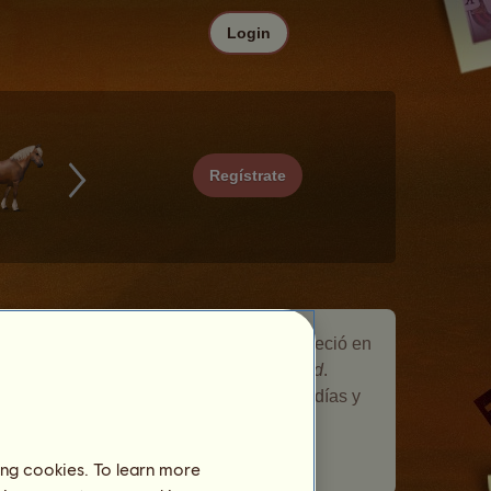
Login
Regístrate
Hermes es un caballo errante que apareció en
el evento de caballo errante
Comunidad
.
Permaneció en tu ganadería durante 5 días y
te dio un regalo.
Número de jugadores visitados:
1277
ing cookies. To learn more