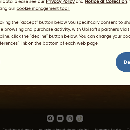
l data, please see our
Privacy Policy
and
Notice at Collection
.
ting our
cookie management tool.
licking the “accept” button below you specifically consent to s
me browsing and purchase activity, with Ubisoft’s partners via t
ecline, click the “decline” button below. You can change your c
eferences” link on the bottom of each web page.
Hermes
De
Condiciones de venta
Acuerdo de licencia del usuario final
Menciones legales
Ge