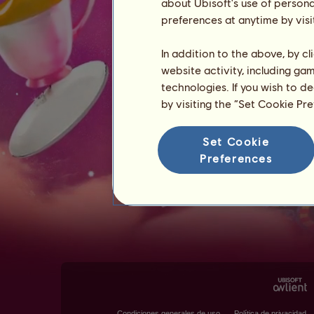
about Ubisoft's use of persona
preferences at anytime by visi
In addition to the above, by c
website activity, including ga
technologies. If you wish to d
by visiting the “Set Cookie Pr
Set Cookie
Preferences
Condiciones generales de uso
Política de privacidad