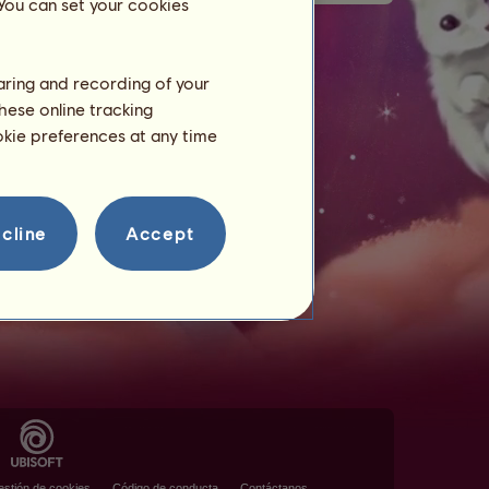
 You can set your cookies
haring and recording of your
hese online tracking
ookie preferences at any time
cline
Accept
stión de cookies
Código de conducta
Contáctanos