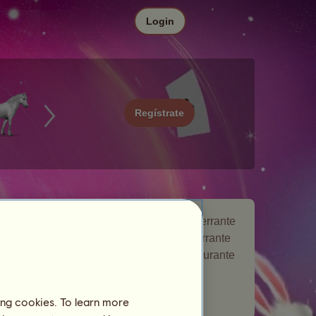
Login
Regístrate
Lanzamiento de huevos es un caballo errante
que apareció en el evento de caballo errante
Bromas
. Permaneció en tu ganadería durante
5 días y te dio un regalo.
Número de jugadores visitados:
838
ing cookies. To learn more