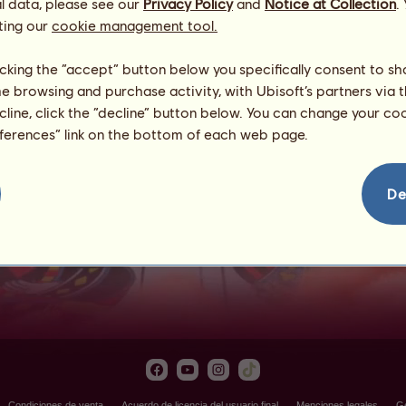
l data, please see our
Privacy Policy
and
Notice at Collection
.
ting our
cookie management tool.
licking the “accept” button below you specifically consent to s
me browsing and purchase activity, with Ubisoft’s partners via t
ecline, click the “decline” button below. You can change your c
eferences” link on the bottom of each web page.
Lanzamiento de huevos
De
Condiciones de venta
Acuerdo de licencia del usuario final
Menciones legales
Ge