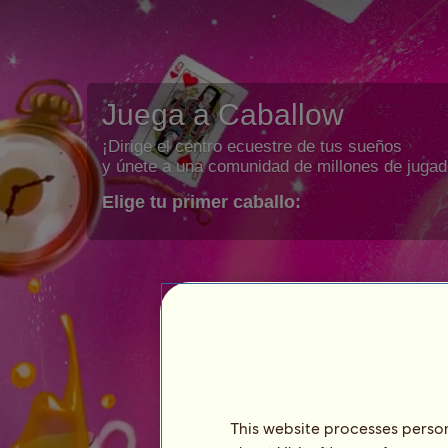
Juega a Caballow
¡Dirige el centro ecuestre de tus sueños
y únete a una comunidad de millones de jugad
Elige tu primer caballo:
This website processes persona