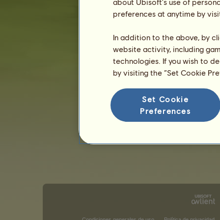
about Ubisoft's use of persona
preferences at anytime by visi
In addition to the above, by c
website activity, including ga
technologies. If you wish to d
by visiting the “Set Cookie Pr
Set Cookie
Preferences
Condiciones generales de uso
Política de privacidad