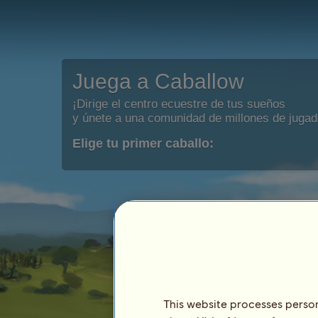
Juega a Caballow
¡Dirige el centro ecuestre de tus sueños
y únete a una comunidad de millones de jugad
Elige tu primer caballo:
This website processes persona