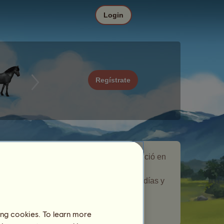
Login
Regístrate
Tímido es un caballo errante que apareció en
el evento de caballo errante
Originales
.
Permaneció en tu ganadería durante 5 días y
te dio un regalo.
Número de jugadores visitados:
190
ing cookies. To learn more