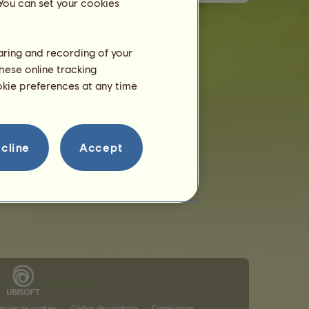
 You can set your cookies
haring and recording of your
hese online tracking
ookie preferences at any time
cline
Accept
stión de cookies
Código de conducta
Contáctanos