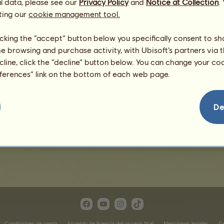
l data, please see our
Privacy Policy
and
Notice at Collection
.
ting our
cookie management tool.
licking the “accept” button below you specifically consent to s
me browsing and purchase activity, with Ubisoft’s partners via t
ecline, click the “decline” button below. You can change your c
eferences” link on the bottom of each web page.
Tímido
De
Condiciones de venta
Acuerdo de licencia del usuario final
Menciones legales
Ge