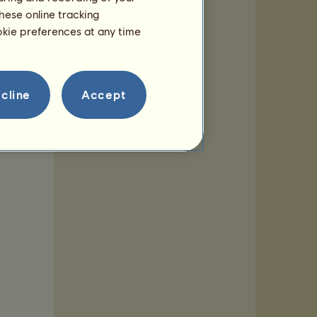
hese online tracking
ookie preferences at any time
ar
cline
Accept