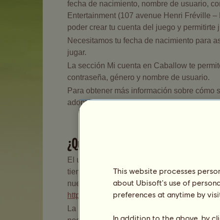
fecha de nacimiento, nombre de usuario, co
Entertainment (107 avenue Henri Fréville –
poder crear tu cuenta del juego y permitirte
Necesitamos tu fecha de nacimiento para a
jugar.
La sección Mi cuenta en Caballow te permite 
contraseña, género y nombre de usuario.
Para obtener más información sobre cómo se 
adoptada por Owlient:
https://legal.ubi.com
¿Qué sucede si no proporcionas tus
El uso de tus datos personales se basa en t
This website processes persona
tienes con Owlient y para confirmar que es
about Ubisoft's use of persona
nuestros servicios. Puedes leer nuestros té
preferences at anytime by visi
https://legal.owlient.com/tou/es
.
La información recogida en el formulario de
In addition to the above, by c