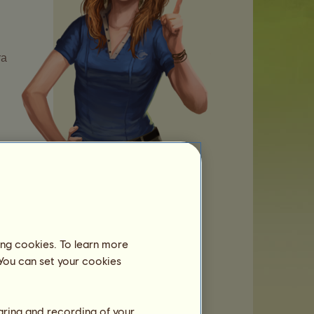
ra
ue
ing cookies. To learn more
 You can set your cookies
haring and recording of your