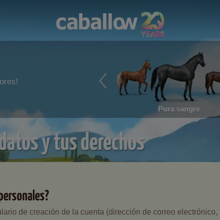
ores!
Pura sangre
 datos y tus derechos
 personales?
lario de creación de la cuenta (dirección de correo electrónico,