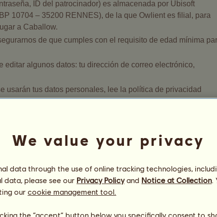
ntraseña, ID del patrocinador) es almacenada por Ubisoft
 BP 10704 – 35200 RENNES), de la que Owlient es filial, para
 jugar a Caballow.
segurarnos de que cumples con el requisito de edad mínima pa
editar algunos datos: tu dirección de correo electrónico,
usarán tus datos personales, lee la política de privacidad
/PrivacyPolicy/es-ES
.
We value your privacy
 datos personales?
u consentimiento y es necesario para cumplir con el contrato q
l data through the use of online tracking technologies, includ
tás de acuerdo con los términos y condiciones generales de
l data, please see our
Privacy Policy
and
Notice at Collection
.
rminos y condiciones generales en el siguiente enlace
ting our
cookie management tool.
 creación de cuenta (a excepción de la ID de tu patrocinador) es
licking the “accept” button below you specifically consent to s