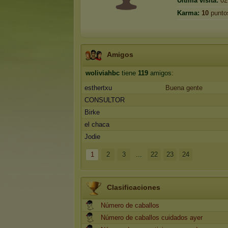
Última visita:
02
Karma:
10
punto
Amigos
woliviahbc
tiene
119
amigos:
esthertxu
Buena gente
CONSULTOR
Birke
el chaca
Jodie
1
2
3
...
22
23
24
Clasificaciones
Número de caballos
Número de caballos cuidados ayer