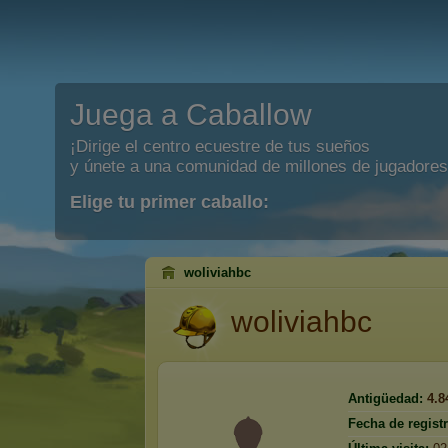
Juega a Caballow
¡Dirige el centro ecuestre de tus sueños
y únete a una comunidad de millones de jugadores
Elige tu primer caballo:
woliviahbc
woliviahbc
Antigüedad:
4.8
Fecha de registr