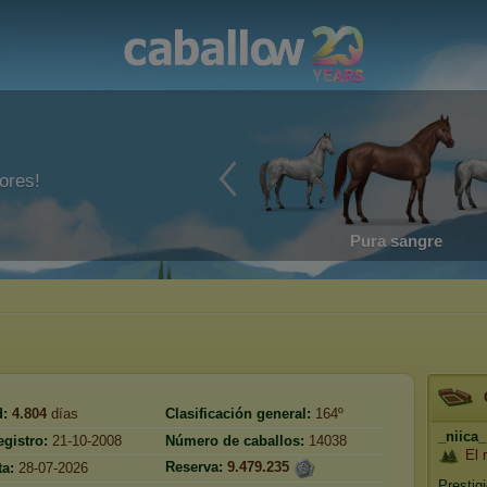
ores!
Pura sangre
d:
4.804
días
Clasificación general:
164º
_niica_
egistro:
21-10-2008
Número de caballos:
14038
El 
Reserva:
9.479.235
ta:
28-07-2026
Prestig