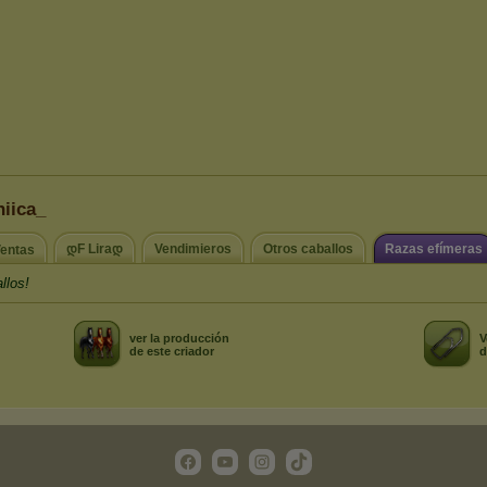
niica_
დF Liraდ
Vendimieros
Otros caballos
Razas efímeras
entas
llos!
ver la producción
V
de este criador
d