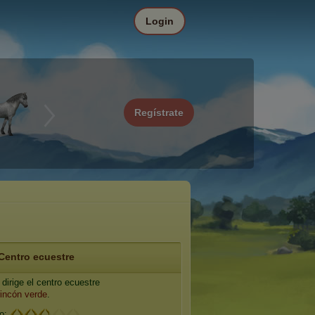
Login
Regístrate
Centro ecuestre
dirige el centro ecuestre
rincón verde
.
io: