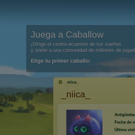
Juega a Caballow
¡Dirige el centro ecuestre de tus sueños
y únete a una comunidad de millones de jugad
Elige tu primer caballo:
_niica_
_niica_
Antigüeda
Fecha de r
Última visi