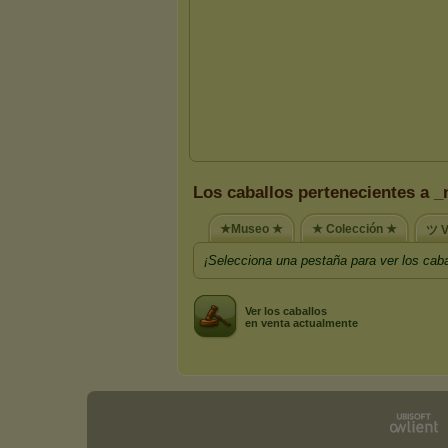
Los caballos pertenecientes a _
★Museo ★
★ Colección ★
ツ V
¡Selecciona una pestaña para ver los caba
Ver los caballos
en venta actualmente