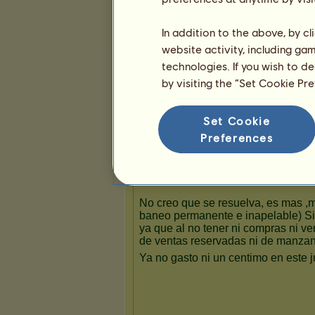
6
20
47
In addition to the above, by c
Presentación
website activity, including ga
technologies. If you wish to d
by visiting the “Set Cookie Pr
Set Cookie
Preferences