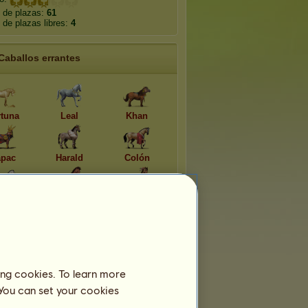
 de plazas:
61
de plazas libres:
4
Caballos errantes
rtuna
Leal
Khan
pac
Harald
Colón
msés
Lucy
Cochise
ing cookies. To learn more
 You can set your cookies