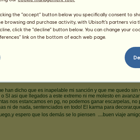
144
licking the “accept” button below you specifically consent to s
me browsing and purchase activity, with Ubisoft’s partners via t
ecline, click the “decline” button below. You can change your c
eferences” link on the bottom of each web page.
De