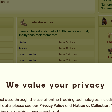
puntos
Número
Número 
Felicitaciones
_niica_
ha sido felicitado
13.307
veces en total,
incluyendo recientemente:
Fo
Baila
Hace 5 días
Arkero
Hace 8 días
_campanilla
Hace 19 días
Cà
_campanilla
Hace 20 días
BANDOLERO
Hace 23 días
Ra
We value your privacy
l data through the use of online tracking technologies, includ
l data, please see our
Privacy Policy
and
Notice at Collection
.
ting our
cookie management tool.