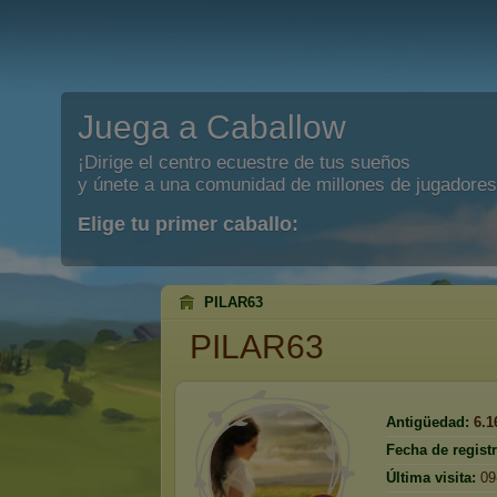
Juega a Caballow
¡Dirige el centro ecuestre de tus sueños
y únete a una comunidad de millones de jugadores
Elige tu primer caballo:
PILAR63
PILAR63
Antigüedad:
6.1
Fecha de registr
Última visita:
09