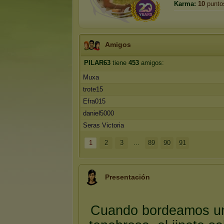
Karma:
10
punto
Amigos
PILAR63
tiene
453
amigos:
Muxa
trote15
Efra015
daniel5000
Seras Victoria
1
2
3
...
89
90
91
Presentación