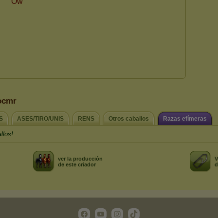
rocmr
S
ASES/TIRO/UNIS
RENS
Otros caballos
Razas efímeras
llos!
ver la producción
V
de este criador
d