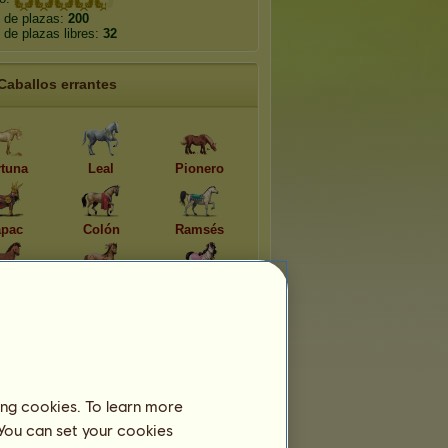
 de plazas:
200
de plazas libres:
32
Caballos errantes
rtuna
Leal
Pionero
pac
Colón
Ramsés
ucy
Cochise
Afrodita
Razas efímeras
ing cookies. To learn more
 You can set your cookies
palosa 2026
Welsh 2026