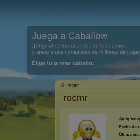
Juega a Caballow
¡Dirige el centro ecuestre de tus sueños
y únete a una comunidad de millones de jugad
Elige tu primer caballo:
rocmr
rocmr
Antigüeda
Fecha de r
Última visi