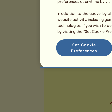
25
51
122
preferences at anytime by visi
In addition to the above, by c
Presentación
website activity, including ga
technologies. If you wish to d
by visiting the “Set Cookie Pr
Set Cookie
Preferences