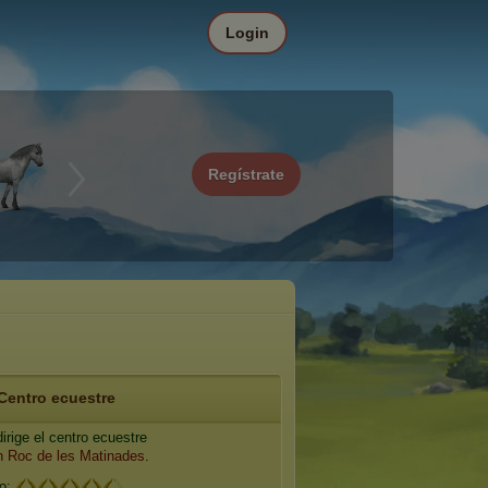
Login
Regístrate
Centro ecuestre
irige el centro ecuestre
 Roc de les Matinades
.
io: