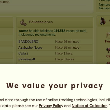
puntos
Número
Número 
Felicitaciones
rocmr
ha sido felicitado
114.512
veces en total,
incluyendo recientemente:
Fo
BANDOLERO
Hace 26 minutos
Azabache Negro
Hace 26 minutos
Carla:)
Hace 1 hora
Cà
Camii-kun❤
Hace 3 horas
Fangorn
Hace 5 horas
L
We value your privacy
l data through the use of online tracking technologies, includ
l data, please see our
Privacy Policy
and
Notice at Collection
.
A