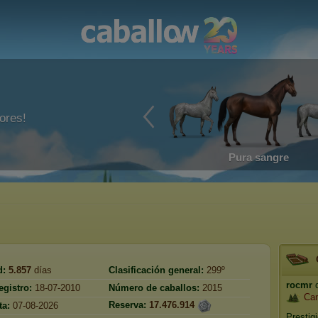
ores!
Pura sangre
d:
5.857
días
Clasificación general:
299º
rocmr
d
egistro:
18-07-2010
Número de caballos:
2015
Can
Reserva:
17.476.914
ta:
07-08-2026
Prestig