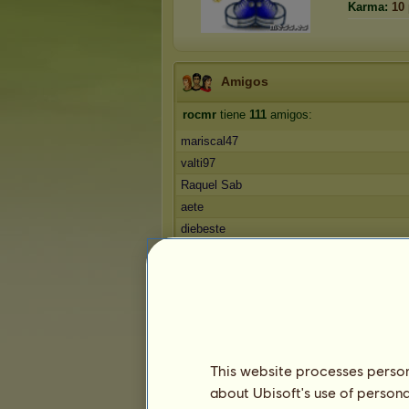
Karma:
10
Amigos
rocmr
tiene
111
amigos:
mariscal47
valti97
Raquel Sab
aete
diebeste
1
2
3
...
21
22
23
Trofeos
This website processes persona
about Ubisoft's use of persona