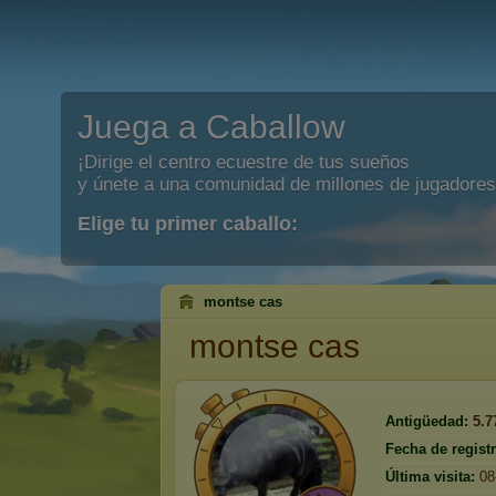
Juega a Caballow
¡Dirige el centro ecuestre de tus sueños
y únete a una comunidad de millones de jugadores
Elige tu primer caballo:
montse cas
montse cas
Antigüedad:
5.7
Fecha de registr
Última visita:
08