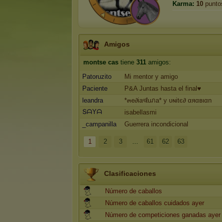
Karma:
10
punto
Amigos
montse cas
tiene
311
amigos:
Patoruzito
Mi mentor y amigo
Paciente
P&A Juntas hasta el final♥
leandra
*๓e∂iaথℓuภa* y υɴitє∂ αяαвιαn
ՏᗩYᗩ
isabellasmi
_campanilla
Guerrera incondicional
1
2
3
...
61
62
63
Clasificaciones
Número de caballos
Número de caballos cuidados ayer
Número de competiciones ganadas ayer