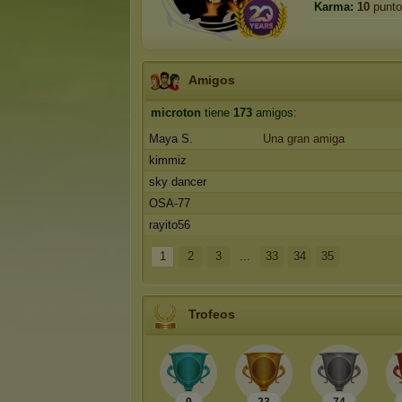
Karma:
10
punto
Amigos
microton
tiene
173
amigos:
Maya S.
Una gran amiga
kimmiz
sky dancer
OSA-77
rayito56
1
2
3
...
33
34
35
Trofeos