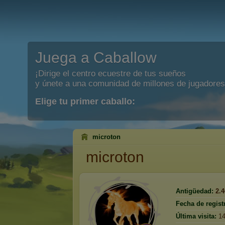
Juega a Caballow
¡Dirige el centro ecuestre de tus sueños
y únete a una comunidad de millones de jugadores
Elige tu primer caballo:
microton
microton
Antigüedad:
2.
Fecha de regist
Última visita:
14