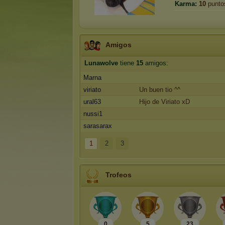
Karma:
10
punto
Amigos
Lunawolve
tiene
15
amigos:
Marna
viriato
Un buen tio ^^
ural63
Hijo de Viriato xD
nussi1
sarasarax
1
2
3
Trofeos
0
5
23