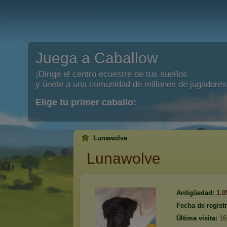
Juega a Caballow
¡Dirige el centro ecuestre de tus sueños
y únete a una comunidad de millones de jugadores
Elige tu primer caballo:
Lunawolve
Lunawolve
Antigüedad:
1.0
Fecha de registr
Última visita:
16