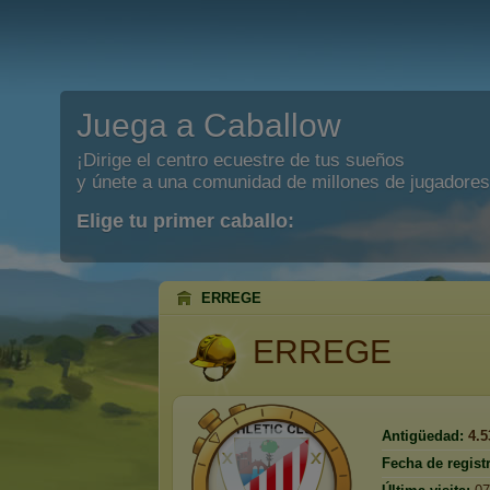
Juega a Caballow
¡Dirige el centro ecuestre de tus sueños
y únete a una comunidad de millones de jugadores
Elige tu primer caballo:
ERREGE
ERREGE
Antigüedad:
4.5
Fecha de regist