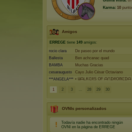
Última visita:
07
Karma:
10
punto
Amigos
ERREGE
tiene
149
amigos:
rocio clara
De paseo por el mundo
Ballesta
Ben achcanac quad
BAMBA
Muchas Gracias
cesaraugusto
Cayo Julio César Octaviano
• ᗯᗩᒪKᕮᖇS Oᖴ ᗩᑎᗪᖇOᗰᕮᗪᗩ 
***ANGELA***
1
2
3
...
28
29
30
OVNIs personalizados
Todavía nadie ha encontrado ningún
OVNI en la página de ERREGE