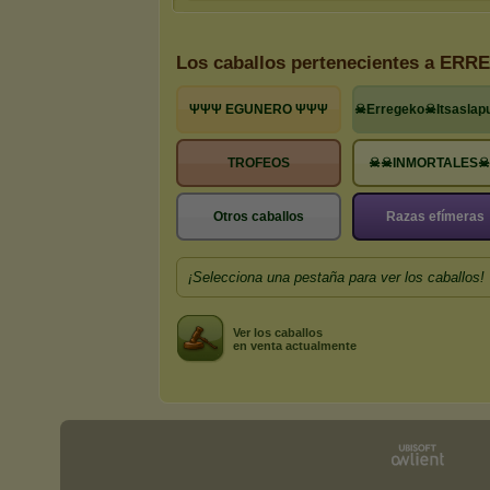
Los caballos pertenecientes a ERR
ΨΨΨ EGUNERO ΨΨΨ
☠Erregeko☠Itsaslap
TROFEOS
☠☠INMORTALES
Otros caballos
Razas efímeras
¡Selecciona una pestaña para ver los caballos!
Ver los caballos
en venta actualmente