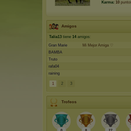
Karma:
10
punto
Amigos
Talia13
tiene
14
amigos:
Gran Marie
Mi Mejor Amiga ♡
BAMBA
Truto
rafa04
raining
1
2
3
Trofeos
0
8
27