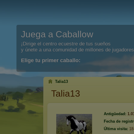
Juega a Caballow
¡Dirige el centro ecuestre de tus sueños
y únete a una comunidad de millones de jugadores
Elige tu primer caballo:
Talia13
Talia13
Antigüedad:
1.0
Fecha de registr
Última visita:
18