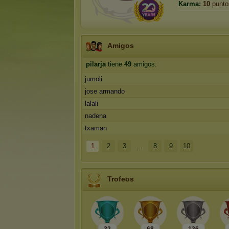
Karma:
10
punto
Amigos
pilarja
tiene
49
amigos:
jumoli
jose armando
lalali
nadena
txaman
1
2
3
...
8
9
10
Trofeos