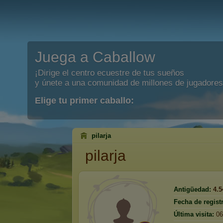
Juega a Caballow
¡Dirige el centro ecuestre de tus sueños
y únete a una comunidad de millones de jugadores
Elige tu primer caballo:
pilarja
pilarja
Antigüedad:
4.5
Fecha de regist
Última visita:
06