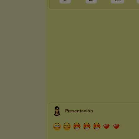
32
68
136
Presentación