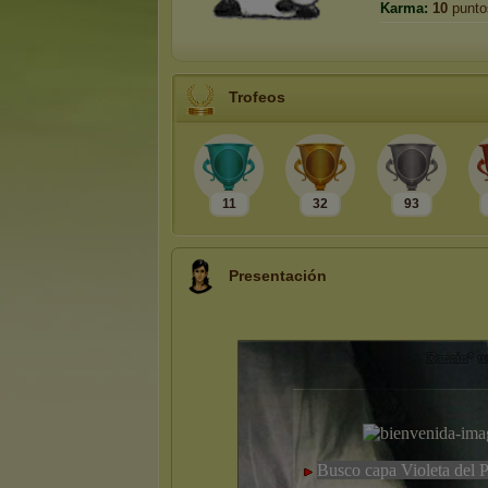
Karma:
10
punto
Trofeos
11
32
93
Presentación