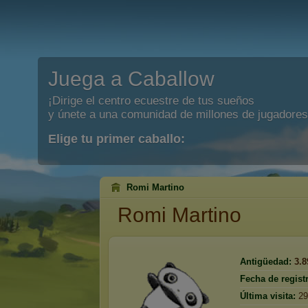
Juega a Caballow
¡Dirige el centro ecuestre de tus sueños
y únete a una comunidad de millones de jugadores
Elige tu primer caballo:
Romi Martino
Romi Martino
Antigüedad:
3.8
Fecha de regist
Última visita:
29