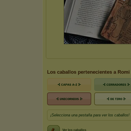
Los caballos pertenecientes a Romi
⊰ ᴄᴀᴘᴀs ᴀ-ᴢ ⊱
⊰ ᴄᴇʀʀᴀᴅᴏʀᴇs ⊱
⊰ ᴜɴɪᴄᴏʀɴɪᴏs ⊱
⊰ ᴅᴇ ᴛɪʀᴏ ⊱
¡Selecciona una pestaña para ver los caballos!
Ver los caballos