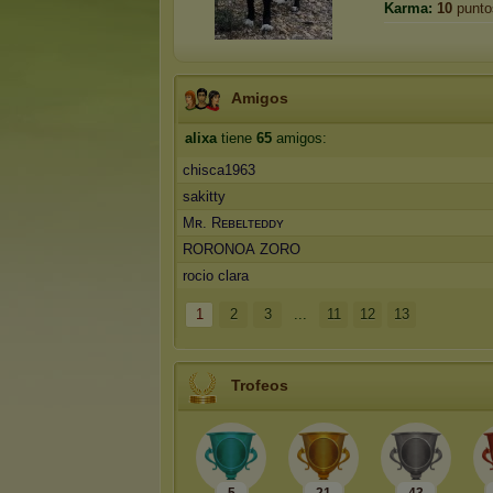
Karma:
10
punto
Amigos
alixa
tiene
65
amigos:
chisca1963
sakitty
Mʀ. Rᴇвᴇʟтᴇᴅᴅʏ
RORONOA ZORO
rocio clara
1
2
3
...
11
12
13
Trofeos