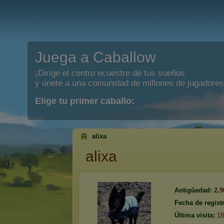
Juega a Caballow
¡Dirige el centro ecuestre de tus sueños
y únete a una comunidad de millones de jugadores
Elige tu primer caballo:
alixa
alixa
Antigüedad:
2.9
Fecha de regist
Última visita:
18