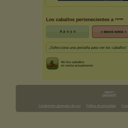
Los caballos pertenecientes a ᶻᵒʳᵉᶰ
Ａｐｏｙｏ
« ʙʀᴀᴠᴇ ʜᴏʀꜱᴇ »
¡Selecciona una pestaña para ver los caballos!
Ver los caballos
en venta actualmente
Condiciones generales de uso
Política de privacidad
Cond