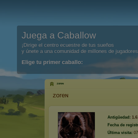
Juega a Caballow
¡Dirige el centro ecuestre de tus sueños
y únete a una comunidad de millones de jugadores
Elige tu primer caballo:
ᶻᵒʳᵉᶰ
ᶻᵒʳᵉᶰ
Antigüedad:
1.6
Fecha de regist
Última visita:
07