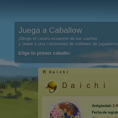
Juega a Caballow
¡Dirige el centro ecuestre de tus sueños
y únete a una comunidad de millones de jugadores
Elige tu primer caballo:
Ｄａｉｃｈｉ
Ｄａｉｃｈｉ
Antigüedad:
2.4
Fecha de regist