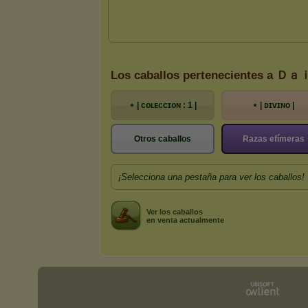
Los caballos pertenecientes a 
⋆ | ᴄᴏʟᴇᴄᴄɪᴏɴ : 1 |
⋆ | ᴅɪᴠɪɴᴏ |
Otros caballos
Razas efímeras
¡Selecciona una pestaña para ver los caballos!
Ver los caballos
en venta actualmente