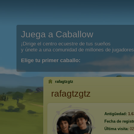
Juega a Caballow
¡Dirige el centro ecuestre de tus sueños
y únete a una comunidad de millones de jugadores
Elige tu primer caballo:
rafagtzgtz
rafagtzgtz
Antigüedad:
1.6
Fecha de regist
Última visita:
02