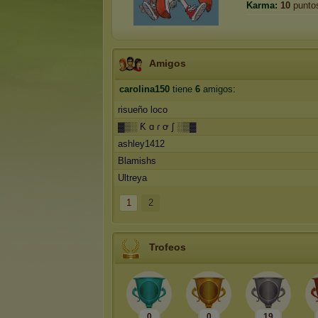
Karma:
10
punto
Amigos
carolina150
tiene
6
amigos:
risueño loco
▓▒░ Ƙ ɑ ɾ ơ ʃ ░▒▓
ashley1412
Blamishs
Ultreya
1
2
Trofeos
0
0
19