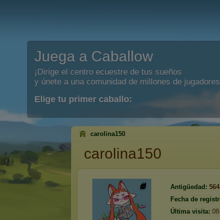
Juega a Caballow
¡Dirige el centro ecuestre de tus sueños
y únete a una comunidad de millones de jugadores
Elige tu primer caballo:
carolina150
carolina150
Antigüedad:
564
Fecha de registr
Última visita:
08