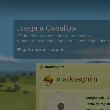
Juega a Caballow
¡Dirige el centro ecuestre de tus sueños
y únete a una comunidad de millones de jugadores
Elige tu primer caballo:
markosghim
markosghim
Antigüedad:
1.7
Fecha de regist