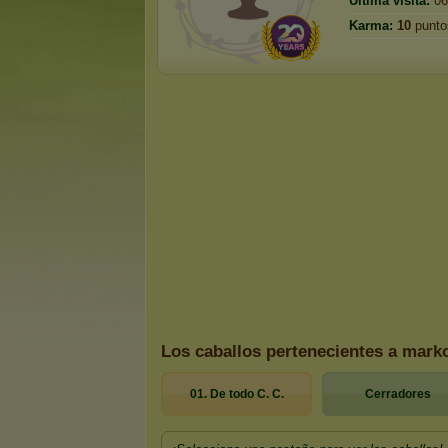
Última visita:
06
Karma:
10
punto
Los caballos pertenecientes a mar
01. De todo C. C.
Cerradores