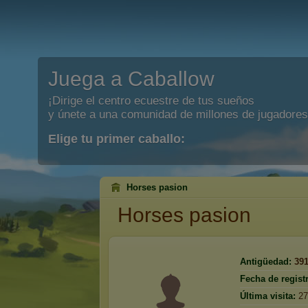
Juega a Caballow
¡Dirige el centro ecuestre de tus sueños
y únete a una comunidad de millones de jugadores
Elige tu primer caballo:
Horses pasion
Horses pasion
Antigüedad:
39
Fecha de regist
Última visita:
27