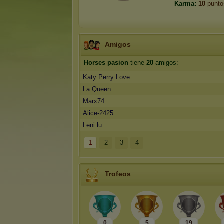
Karma:
10
punto
Amigos
Horses pasion
tiene
20
amigos:
Katy Perry Love
La Queen
Marx74
Alice-2425
Leni lu
1
2
3
4
Trofeos
0
5
19