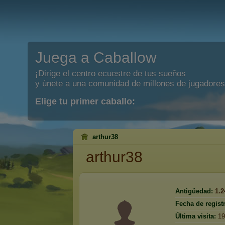
Juega a Caballow
¡Dirige el centro ecuestre de tus sueños
y únete a una comunidad de millones de jugadores
Elige tu primer caballo:
arthur38
arthur38
Antigüedad:
1.2
Fecha de regist
Última visita:
19