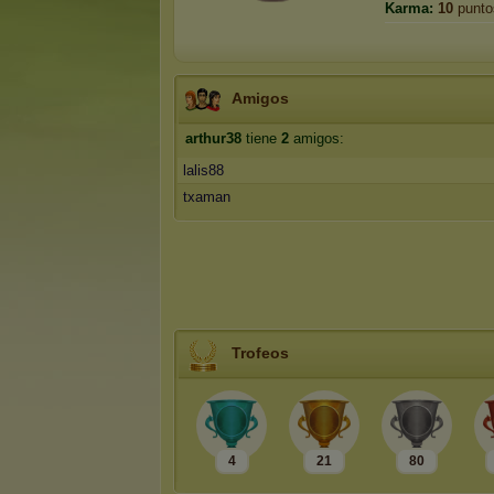
Karma:
10
punto
Amigos
arthur38
tiene
2
amigos:
lalis88
txaman
Trofeos
4
21
80