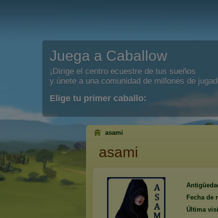
Juega a Caballow
¡Dirige el centro ecuestre de tus sueños
y únete a una comunidad de millones de jugad
Elige tu primer caballo:
asami
asami
Antigüeda
Fecha de r
Última visi