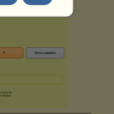
?
Otros caballos
r historia
l equipo