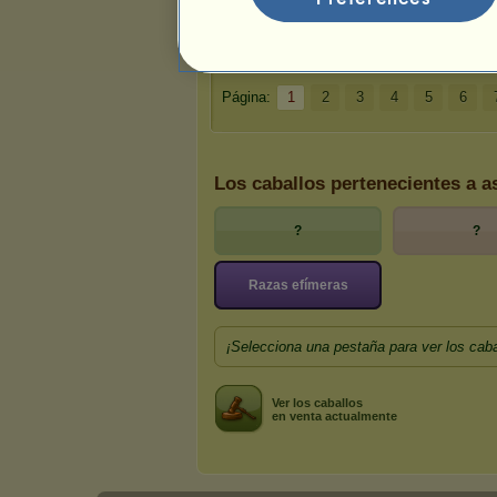
Wre
Página:
1
2
3
4
5
6
Los caballos pertenecientes a 
?
?
Razas efímeras
¡Selecciona una pestaña para ver los caba
Ver los caballos
en venta actualmente