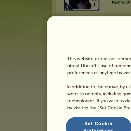
Karma:
10
Clasificaciones
Número de creaciones propuest
Creaciones
This website processes persona
asami
ha propuesto
35
creaciones para el 
about Ubisoft's use of persona
preferences at anytime by visi
Nom
Anti
In addition to the above, by c
website activity, including ga
Sun B
technologies. If you wish to d
by visiting the “Set Cookie Pr
Pequeñ
Set Cookie
He&apos;s
Preferences