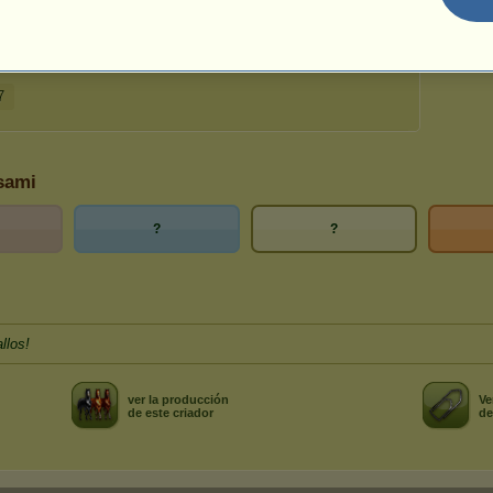
xus
15
usos
25-12-2025
7
asami
?
?
llos!
ver la producción
Ve
de este criador
de