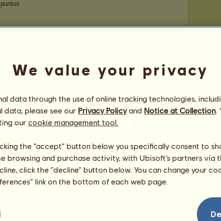
puntos
as
1º
=
We value your privacy
l data through the use of online tracking technologies, includ
juego.
l data, please see our
Privacy Policy
and
Notice at Collection
.
ting our
cookie management tool.
bre
Fecha
dote
4
usos
25-06-2026
licking the “accept” button below you specifically consent to s
me browsing and purchase activity, with Ubisoft’s partners via t
alios
20
usos
25-04-2026
ecline, click the “decline” button below. You can change your c
eferences” link on the bottom of each web page.
o ratón
1
uso
25-03-2026
De
 a pirate
3
usos
25-01-2026