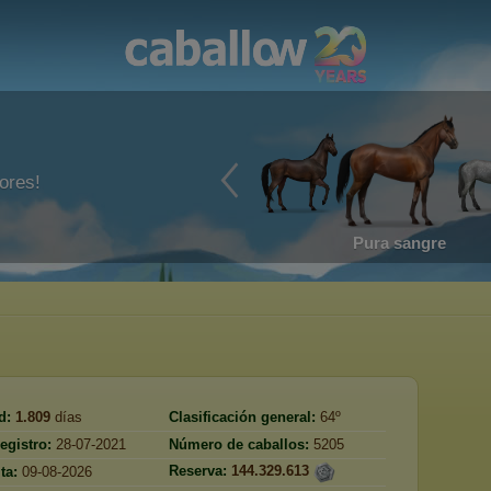
ores!
Pura sangre
d:
1.809
días
Clasificación general:
64º
egistro:
28-07-2021
Número de caballos:
5205
Reserva:
144.329.613
ta:
09-08-2026