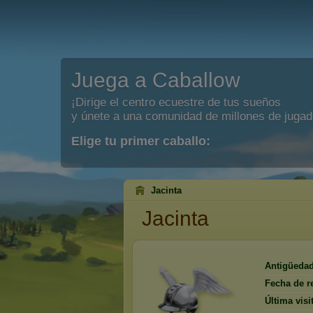
Juega a Caballow
¡Dirige el centro ecuestre de tus sueños
y únete a una comunidad de millones de jugad
Elige tu primer caballo:
Jacinta
Jacinta
Antigüedad
Fecha de re
Última visi