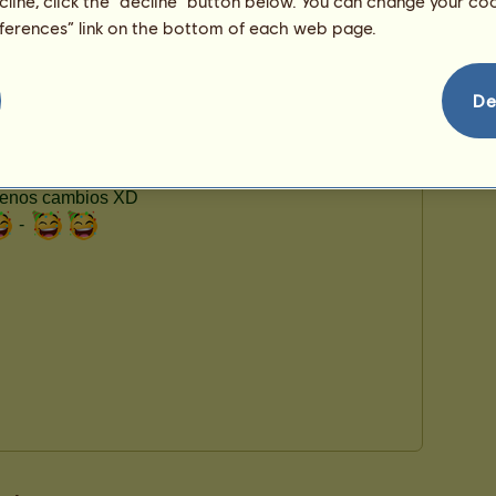
ecline, click the “decline” button below. You can change your c
eferences” link on the bottom of each web page.
De