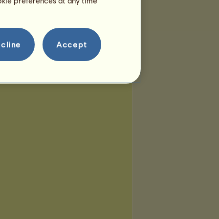
ookie preferences at any time
cline
Accept