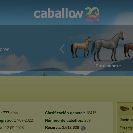
ores!
Pura sangre
:
777
días
Clasificación general:
1841º
Jacinta
gistro:
17-07-2022
Número de caballos:
239
Reserva:
2.612.028
ta:
12-09-2025
Prestig