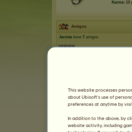
Karma:
10
Amigos
Jacinta
tiene
7
amigos:
sarasarax
Caballos City
CLARO DE LUNA
Carlos A
Enrique30
1
2
This website processes persona
about Ubisoft's use of persona
Trofeos
preferences at anytime by visi
In addition to the above, by c
website activity, including ga
1
4
34