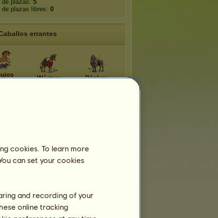
 de plazas:
5
de plazas libres:
0
Caballos errantes
bujos
Wéstern
Péplum
mados
edia
Musical
Fantasía
ántica
ing cookies. To learn more
Polilla
ector
Hermes
crepuscular
 You can set your cookies
haring and recording of your
hese online tracking