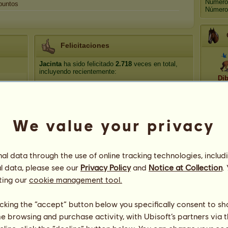
Número
puntos
Número 
Felicitaciones
Jacinta
ha sido felicitado
2.718
veces en total,
incluyendo recientemente:
Di
ani
Hidden star
Hace 169 días
Palanca fc
Hace 174 días
CLARO DE LUNA
Hace 175 días
Com
We value your privacy
CLARO DE LUNA
Hace 189 días
rom
Palanca fc
Hace 194 días
l data through the use of online tracking technologies, includ
Dir
l data, please see our
Privacy Policy
and
Notice at Collection
.
ting our
cookie management tool.
licking the “accept” button below you specifically consent to s
me browsing and purchase activity, with Ubisoft’s partners via t
108