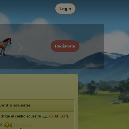
Login
Regístrate
Centro ecuestre
dirige el centro ecuestre
CHAPULIN
.
io: