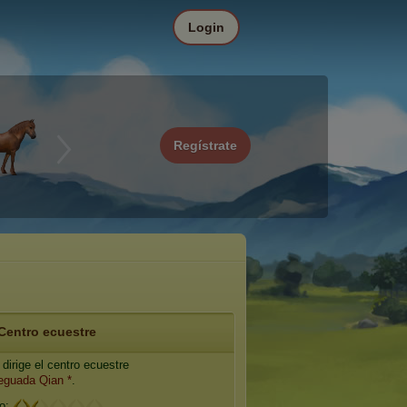
Login
Regístrate
Centro ecuestre
dirige el centro ecuestre
eguada Qian *
.
io: