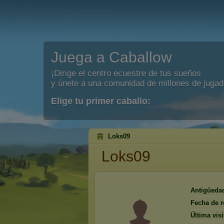
Juega a Caballow
¡Dirige el centro ecuestre de tus sueños
y únete a una comunidad de millones de jugad
Elige tu primer caballo:
Loks09
Loks09
Antigüeda
Fecha de r
Última visi