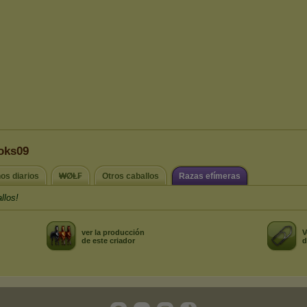
Loks09
nos diarios
₩ØⱠ₣
Otros caballos
Razas efímeras
llos!
ver la producción
V
de este criador
d