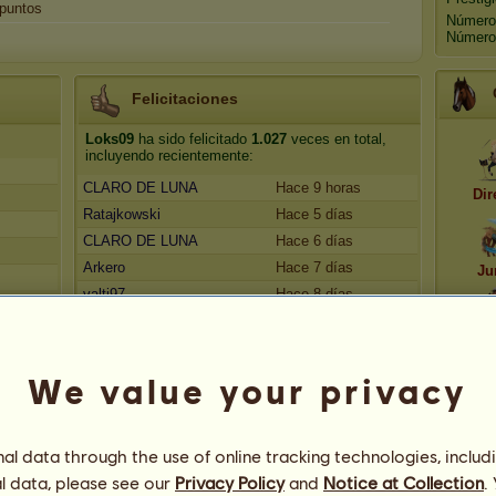
puntos
Número
Número 
Felicitaciones
Loks09
ha sido felicitado
1.027
veces en total,
incluyendo recientemente:
CLARO DE LUNA
Hace 9 horas
Dir
Ratajkowski
Hace 5 días
CLARO DE LUNA
Hace 6 días
Arkero
Hace 7 días
Ju
valti97
Hace 8 días
Dir
We value your privacy
Loks09
l data through the use of online tracking technologies, includ
l data, please see our
Privacy Policy
and
Notice at Collection
.