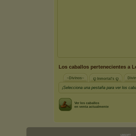
Los caballos pertenecientes a 
~Divinos~
Divi
ꨄ︎ Inmortal's ꨄ︎
¡Selecciona una pestaña para ver los caba
Ver los caballos
en venta actualmente