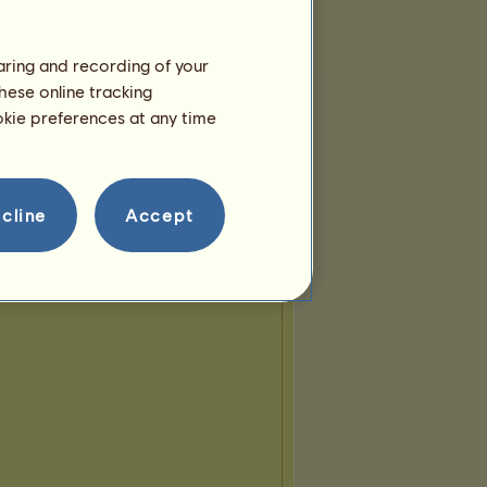
Miembros:
3
Raza del equipo:
Pura raza
haring and recording of your
española
hese online tracking
ฅ꓄ꁝꏂ ꅐꄲ꒒ꊰ'ꇙ ꇙꉣꄲ꓄ฅ
ookie preferences at any time
Miembros:
2
Raza del equipo:
Knabstrupper
༒Desert King's༒
cline
Accept
Miembros:
3
Raza del equipo:
Árabe