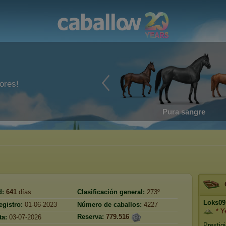
ores!
Pura sangre
d:
641
días
Clasificación general:
273º
Loks09
egistro:
01-06-2023
Número de caballos:
4227
* Y
Reserva:
779.516
ta:
03-07-2026
Prestig