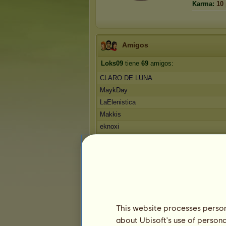
Karma:
10
Amigos
Loks09
tiene
69
amigos:
CLARO DE LUNA
MaykDay
LaElenistica
Makkis
eknoxi
1
2
3
...
12
13
14
Trofeos
This website processes persona
about Ubisoft's use of persona