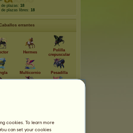
 de plazas:
18
de plazas libres:
18
Caballos errantes
Polilla
ector
Hermes
crepuscular
ngla
Multicornio
Pesadilla
ector
Tifón
Oceanía
Equipos
pertenece a
3
equipos:
ing cookies. To learn more
 You can set your cookies
༆฿Ⱡ₳₵₭_₩ØⱠ₣'₴༆