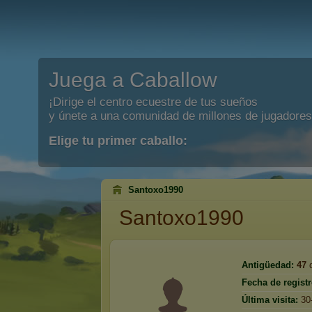
Juega a Caballow
¡Dirige el centro ecuestre de tus sueños
y únete a una comunidad de millones de jugadores
Elige tu primer caballo:
Santoxo1990
Santoxo1990
Antigüedad:
47
d
Fecha de registr
Última visita:
30