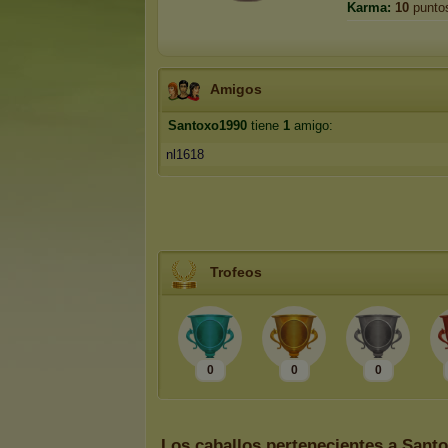
Karma:
10
punto
Amigos
Santoxo1990
tiene
1
amigo:
nl1618
Trofeos
0
0
0
Los caballos pertenecientes a Sant