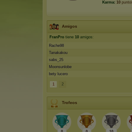
Karma:
10
punto
Amigos
FranPro
tiene
10
amigos:
Rache98
Tanakakou
sabs_25
Moonsunlobe
bety lucero
1
2
Trofeos
0
0
10