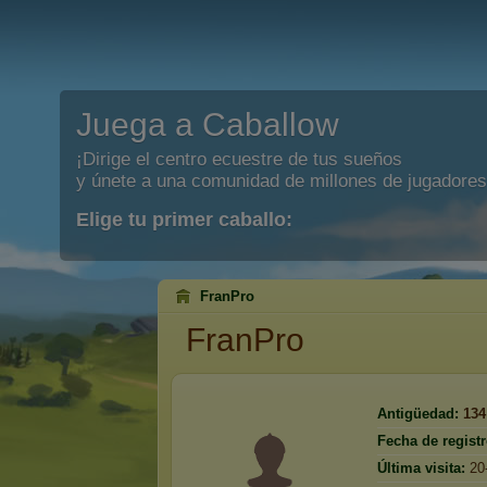
Juega a Caballow
¡Dirige el centro ecuestre de tus sueños
y únete a una comunidad de millones de jugadores
Elige tu primer caballo:
FranPro
FranPro
Antigüedad:
134
Fecha de registr
Última visita:
20