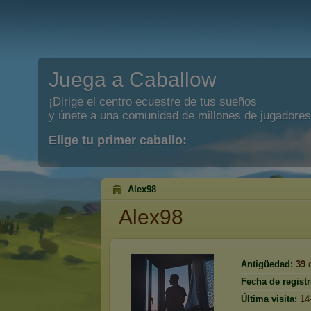
Juega a Caballow
¡Dirige el centro ecuestre de tus sueños
y únete a una comunidad de millones de jugadores
Elige tu primer caballo:
Alex98
Alex98
Antigüedad:
39
d
Fecha de registr
Última visita:
14