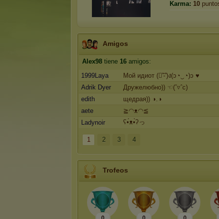
Karma:
10
punto
Amigos
Alex98
tiene
16
amigos:
1999Laya
Mой идиот (ง︡'-'︠)ง(ɔ◔‿◔)ɔ ♥
Adrik Dyer
Дружелюбно)) ☜(ˆ▿ˆc)
edith
щедрая)) ◑.◑
aete
≧◠ᴥ◠≦
ʕ•́ᴥ•̀ʔっ
Ladynoir
1
2
3
4
Trofeos
0
0
0