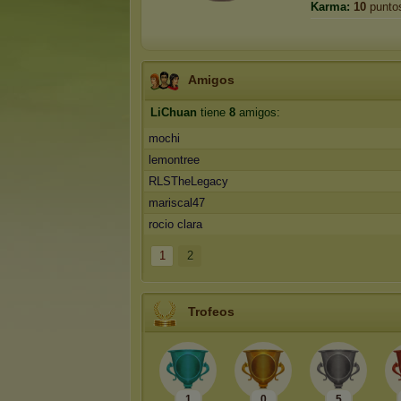
Karma:
10
punto
Amigos
LiChuan
tiene
8
amigos:
mochi
lemontree
RLSTheLegacy
mariscal47
rocio clara
1
2
Trofeos
1
0
5