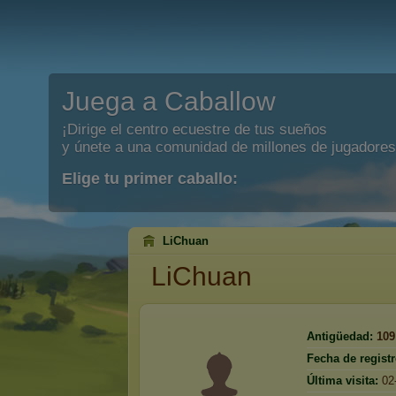
Juega a Caballow
¡Dirige el centro ecuestre de tus sueños
y únete a una comunidad de millones de jugadores
Elige tu primer caballo:
LiChuan
LiChuan
Antigüedad:
109
Fecha de registr
Última visita:
02