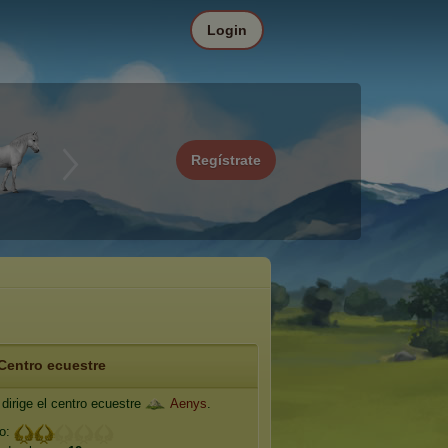
Login
Regístrate
Centro ecuestre
dirige el centro ecuestre
Aenys
.
io: