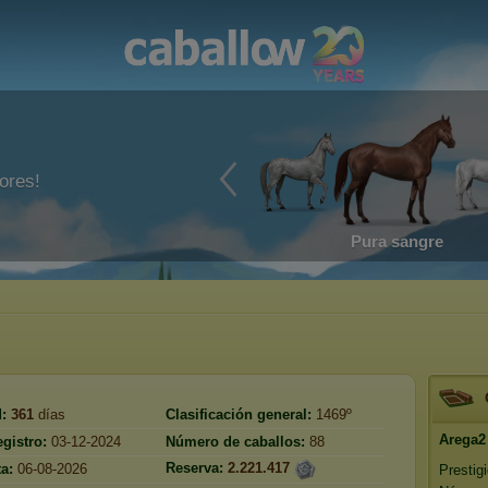
ores!
Pura sangre
:
361
días
Clasificación general:
1469º
Arega2
gistro:
03-12-2024
Número de caballos:
88
Reserva:
2.221.417
ta:
06-08-2026
Prestig