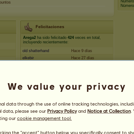
Número
puntos
Número 
Felicitaciones
Arega2
ha sido felicitado
424
veces en total,
incluyendo recientemente:
old shatterhand
Hace 9 días
elkebir
Hace 27 días
rrotto
Hace 62 días
esther06
Hace 91 días
mariscal47
Hace 91 días
We value your privacy
l data through the use of online tracking technologies, includ
l data, please see our
Privacy Policy
and
Notice at Collection
.
ting our
cookie management tool.
licking the “accept” button below you specifically consent to s
75