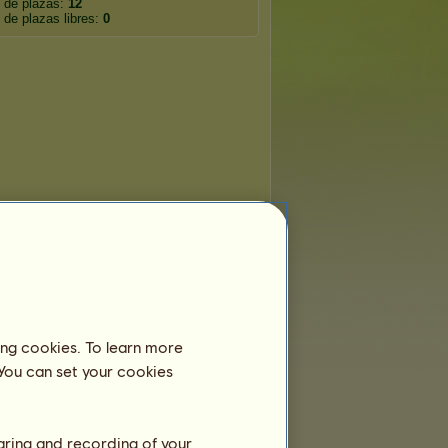
 de plazas:
12
de plazas libres:
0
ing cookies. To learn more
 You can set your cookies
haring and recording of your