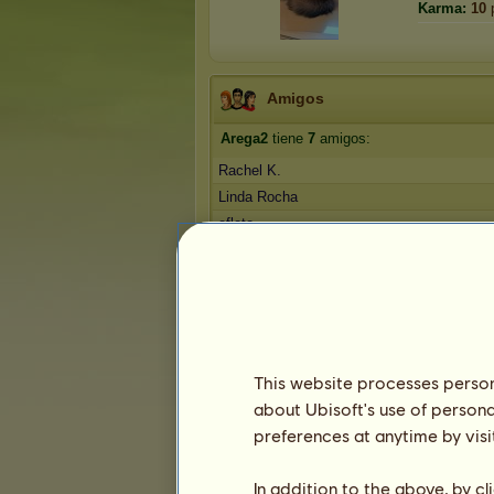
Karma:
10
Amigos
Arega2
tiene
7
amigos:
Rachel K.
Linda Rocha
eflete
Atlantis
mariscal47
1
2
This website processes persona
Trofeos
about Ubisoft's use of persona
preferences at anytime by visi
In addition to the above, by c
0
0
15