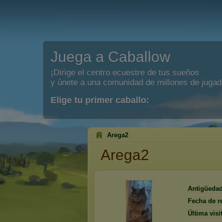
Juega a Caballow
¡Dirige el centro ecuestre de tus sueños
y únete a una comunidad de millones de jugad
Elige tu primer caballo:
Arega2
Arega2
Antigüedad
Fecha de re
Última visi