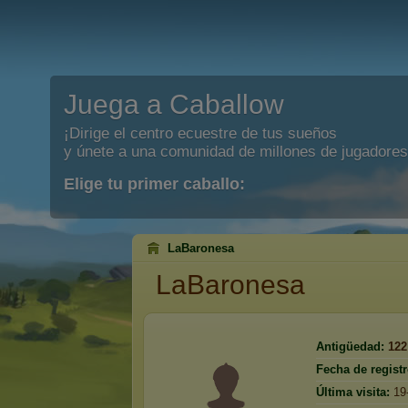
Juega a Caballow
¡Dirige el centro ecuestre de tus sueños
y únete a una comunidad de millones de jugadores
Elige tu primer caballo:
LaBaronesa
LaBaronesa
Antigüedad:
122
Fecha de registr
Última visita:
19