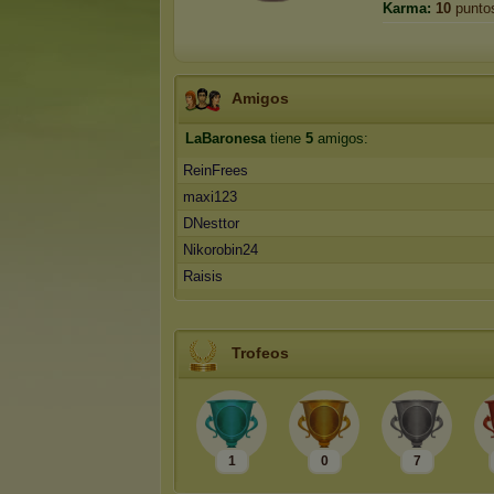
Karma:
10
punto
Amigos
LaBaronesa
tiene
5
amigos:
ReinFrees
maxi123
DNesttor
Nikorobin24
Raisis
Trofeos
1
0
7