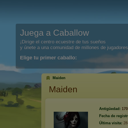
Juega a Caballow
¡Dirige el centro ecuestre de tus sueños
y únete a una comunidad de millones de jugadores
Elige tu primer caballo:
Maiden
Maiden
Antigüedad:
170
Fecha de registr
Última visita:
28