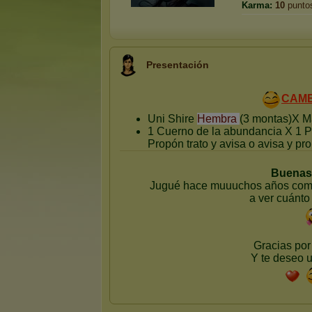
Karma:
10
punto
Presentación