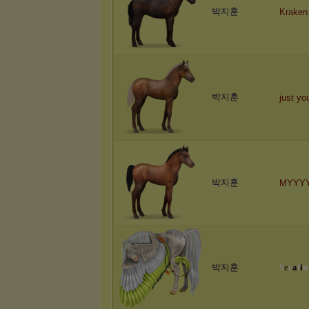
박지훈
Kraken
박지훈
just yo
박지훈
MYYY
박지훈
S
e
r
a
f
i
n