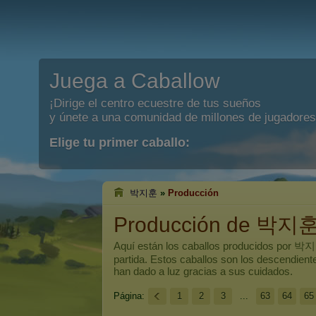
Juega a Caballow
¡Dirige el centro ecuestre de tus sueños
y únete a una comunidad de millones de jugadores
Elige tu primer caballo:
박지훈
»
Producción
Producción de 박지
Aquí están los caballos producidos por
박지
partida. Estos caballos son los descendien
han dado a luz gracias a sus cuidados.
Página:
1
2
3
...
63
64
65