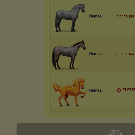
Nemea
hibrido pr
Nemea
criollo roa
ELEM
Nemea