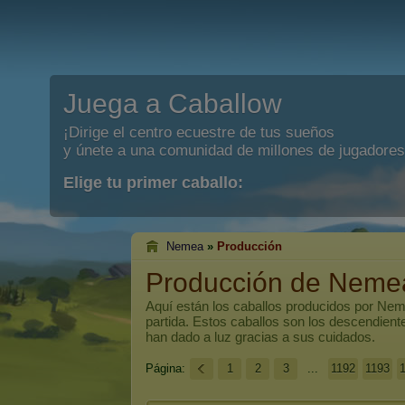
Juega a Caballow
¡Dirige el centro ecuestre de tus sueños
y únete a una comunidad de millones de jugadores
Elige tu primer caballo:
Nemea
»
Producción
Producción de Neme
Aquí están los caballos producidos por
Nem
partida. Estos caballos son los descendien
han dado a luz gracias a sus cuidados.
Página:
1
2
3
...
1192
1193