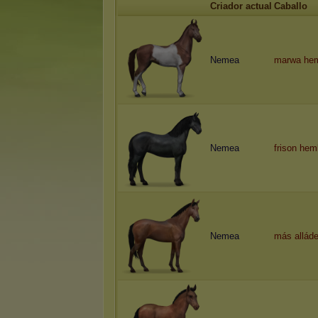
Criador actual
Caballo
Nemea
marwa hem
Nemea
frison hem
Nemea
más alláde