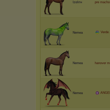
Izαlιтн
pre macho
Verde
Nemea
Nemea
hanover m
ANGE
Nemea