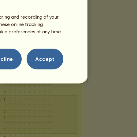
haring and recording of your
a
hese online tracking
ookie preferences at any time
cline
Accept
a
a
a