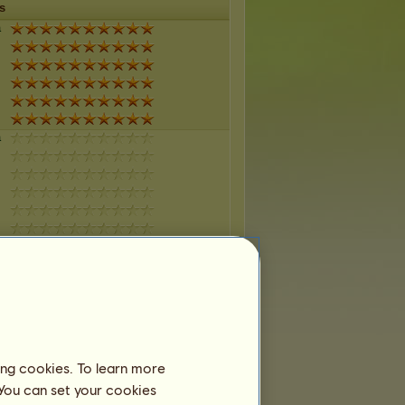
s
a
a
a
a
ing cookies. To learn more
 You can set your cookies