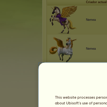
Criador actual
Nemea
Nemea
Nemea
This website processes persona
about Ubisoft's use of persona