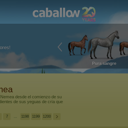
ores!
Pura sangre
mea
r
Nemea
desde el comienzo de su
dientes de sus yeguas de cría que
7
...
1198
1199
1200