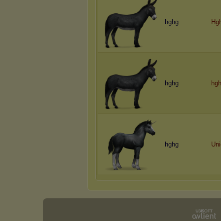
hghg
Hg
hghg
hgh
hghg
U
n
i