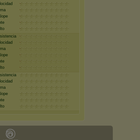
locidad
oma
lope
ote
lto
sistencia
locidad
oma
lope
ote
lto
sistencia
locidad
oma
lope
ote
lto