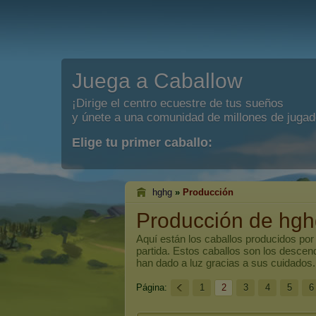
Juega a Caballow
¡Dirige el centro ecuestre de tus sueños
y únete a una comunidad de millones de jugad
Elige tu primer caballo:
hghg
»
Producción
Producción de hgh
Aquí están los caballos producidos po
partida. Estos caballos son los descen
han dado a luz gracias a sus cuidados.
Página:
1
2
3
4
5
6