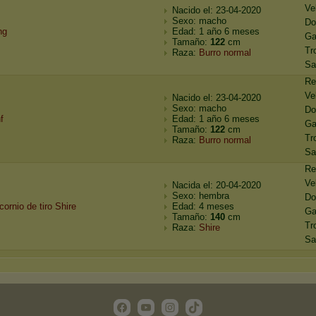
Ve
Nacido el: 23-04-2020
Sexo: macho
D
hg
Edad: 1 año 6 meses
Ga
Tamaño:
122
cm
Tr
Raza:
Burro normal
Sa
Re
Ve
Nacido el: 23-04-2020
Sexo: macho
D
f
Edad: 1 año 6 meses
Ga
Tamaño:
122
cm
Tr
Raza:
Burro normal
Sa
Re
Ve
Nacida el: 20-04-2020
Sexo: hembra
D
c
o
r
n
i
o
d
e
t
i
r
o
S
h
i
r
e
Edad: 4 meses
Ga
Tamaño:
140
cm
Tr
Raza:
Shire
Sa