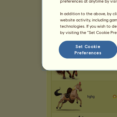
preferences at anytime by visi
hghg
In addition to the above, by c
website activity, including ga
technologies. If you wish to d
by visiting the “Set Cookie Pr
hghg
U
n
i
Set Cookie
Preferences
hghg
hghg