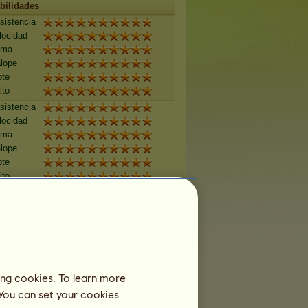
bilidades
sistencia
locidad
oma
lope
ote
lto
sistencia
locidad
oma
lope
ote
lto
sistencia
locidad
oma
lope
ote
lto
sistencia
ing cookies. To learn more
locidad
 You can set your cookies
oma