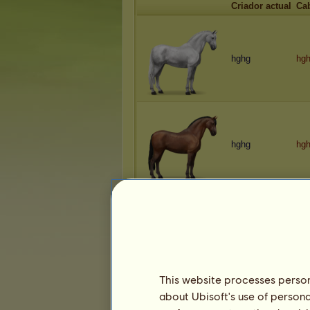
Criador actual
Ca
hghg
hg
hghg
hg
hghg
This website processes persona
about Ubisoft's use of persona