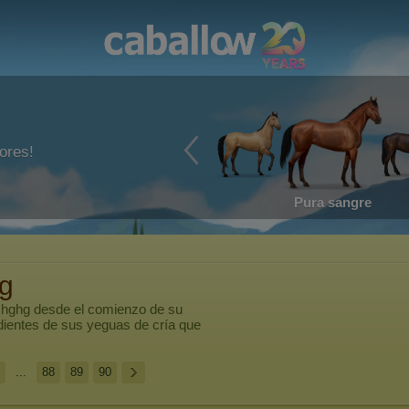
ores!
Pura sangre
g
r
hghg
desde el comienzo de su
dientes de sus yeguas de cría que
...
88
89
90