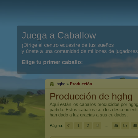
Juega a Caballow
¡Dirige el centro ecuestre de tus sueños
y únete a una comunidad de millones de jugadores
Elige tu primer caballo:
hghg
»
Producción
Producción de hghg
Aquí están los caballos producidos por
hgh
partida. Estos caballos son los descendien
han dado a luz gracias a sus cuidados.
Página:
1
2
3
...
86
87
88