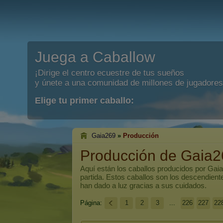
Juega a Caballow
¡Dirige el centro ecuestre de tus sueños
y únete a una comunidad de millones de jugadores
Elige tu primer caballo:
Gaia269
»
Producción
Producción de Gaia2
Aquí están los caballos producidos por
Gai
partida. Estos caballos son los descendien
han dado a luz gracias a sus cuidados.
Página:
1
2
3
...
226
227
22