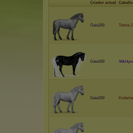
Criador actual
Caballo
Gaia269
Totora 2
Gaia269
N
i
k
i
A
p
r
Gaia269
Kodama