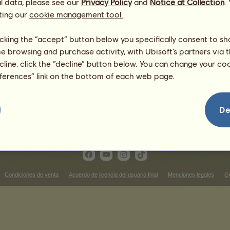
l data, please see our
Privacy Policy
and
Notice at Collection
.
1
%
ting our
cookie management tool.
licking the “accept” button below you specifically consent to s
1386.88
me browsing and purchase activity, with Ubisoft’s partners via t
945.6
ecline, click the “decline” button below. You can change your c
1260.8
eferences” link on the bottom of each web page.
1197.76
693.44
819.52
De
Condiciones de venta
Acuerdo de licencia del usuario final
Menciones legales
Ge