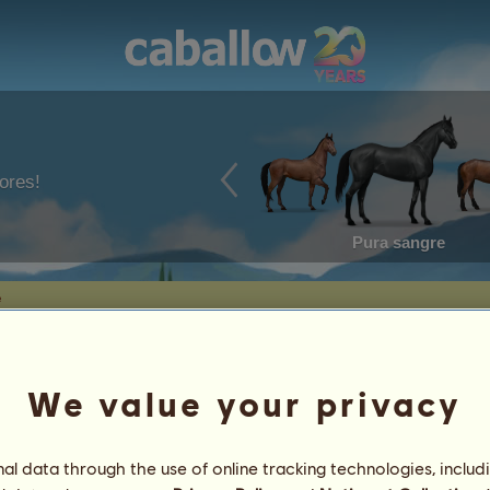
ores!
Pura sangre
e
We value your privacy
l data through the use of online tracking technologies, includ
11
%