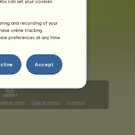
 You can set your cookies
haring and recording of your
hese online tracking
ookie preferences at any time
cline
Accept
stión de cookies
Código de conducta
Contáctanos