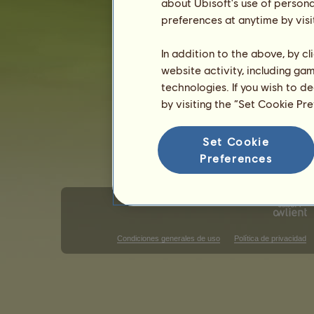
Gris tordo
about Ubisoft's use of persona
Negro
39
%
preferences at anytime by visi
Habilidades para Camargue
In addition to the above, by c
Resistencia
website activity, including ga
Velocidad
technologies. If you wish to d
Doma
by visiting the “Set Cookie Pr
Galope
Trote
Set Cookie
Salto
Preferences
Condiciones generales de uso
Política de privacidad