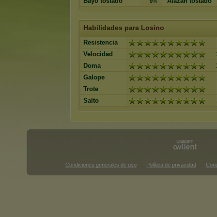
Bayo tostado
Alazán tostado
9
%
Habilidades para Losino
Resistencia
Velocidad
Doma
Galope
Trote
Salto
Condiciones generales de uso
Política de privacidad
Cond