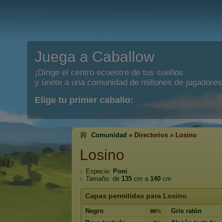
Juega a Caballow
¡Dirige el centro ecuestre de tus sueños
y únete a una comunidad de millones de jugadores
Elige tu primer caballo:
Comunidad »
Directorios
»
Losino
Losino
Especie:
Poni
Tamaño: de
135
cm a
140
cm
Capas permitidas para Losino
Negro
Gris ratón
88
%