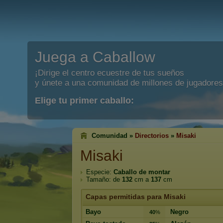
Juega a Caballow
¡Dirige el centro ecuestre de tus sueños
y únete a una comunidad de millones de jugadores
Elige tu primer caballo:
Comunidad »
Directorios
»
Misaki
Misaki
Especie:
Caballo de montar
Tamaño: de
132
cm a
137
cm
Capas permitidas para Misaki
Bayo
Negro
40
%