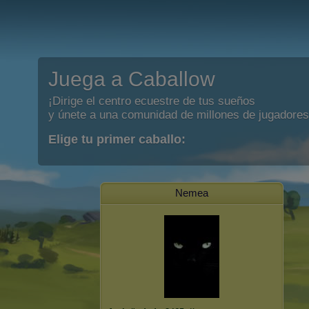
Juega a Caballow
¡Dirige el centro ecuestre de tus sueños
y únete a una comunidad de millones de jugadores
Elige tu primer caballo:
Nemea